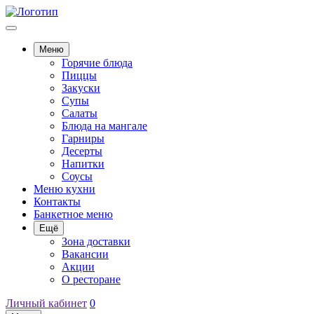
Меню
Горячие блюда
Пиццы
Закуски
Супы
Салаты
Блюда на мангале
Гарниры
Десерты
Напитки
Соусы
Меню кухни
Контакты
Банкетное меню
Ещё
Зона доставки
Вакансии
Акции
О ресторане
Личный кабинет
0